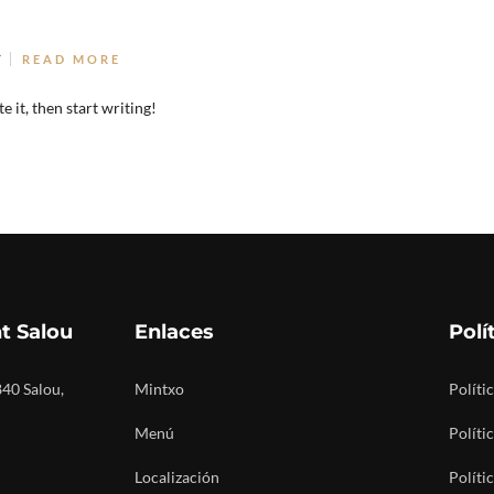
T
READ MORE
 it, then start writing!
t Salou
Enlaces
Polí
840 Salou,
Mintxo
Políti
Menú
Políti
Localización
Políti