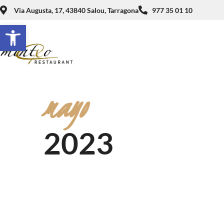
Via Augusta, 17, 43840 Salou, Tarragona
977 35 01 10
Abrir barra de herramientas
mayo
2023